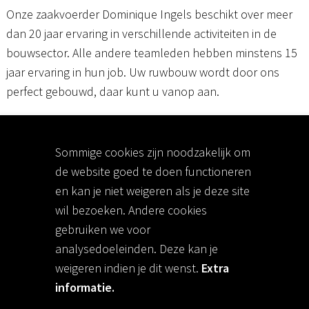
Onze zaakvoerder Dominique Ingels beschikt over meer
dan 20 jaar ervaring in verschillende activiteiten in de
bouwsector. Alle andere teamleden hebben minstens 15
jaar ervaring in hun job. Uw ruwbouw wordt door ons
perfect gebouwd, daar kunt u vanop aan.
Sommige cookies zijn noodzakelijk om
de website goed te doen functioneren
Wat komt er kijken bij uw
en kan je niet weigeren als je deze site
ruwbouw in Sint-Niklaas?
wil bezoeken. Andere cookies
gebruiken we voor
analysedoeleinden. Deze kan je
Een bouwproject omvat veel verschillende opdrachten.
weigeren indien je dit wenst.
Extra
Samen met uw architect bepaalt u welke taken u aan ons
informatie.
uitbesteedt.