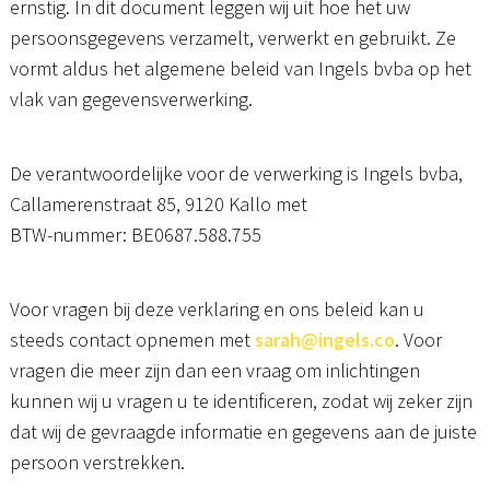
ernstig. In dit document leggen wij uit hoe het uw
persoonsgegevens verzamelt, verwerkt en gebruikt. Ze
Realisaties
vormt aldus het algemene beleid van Ingels bvba op het
Sitemap
vlak van gegevensverwerking.
De verantwoordelijke voor de verwerking is Ingels bvba,
U bent architect
Callamerenstraat 85, 9120 Kallo met
BTW-nummer: BE0687.588.755
U bent bouwpromotor
Voor vragen bij deze verklaring en ons beleid kan u
Nieuwbouw
steeds contact opnemen met
sarah@ingels.co
. Voor
vragen die meer zijn dan een vraag om inlichtingen
Renovatie
kunnen wij u vragen u te identificeren, zodat wij zeker zijn
dat wij de gevraagde informatie en gegevens aan de juiste
Totale aannemingen
persoon verstrekken.