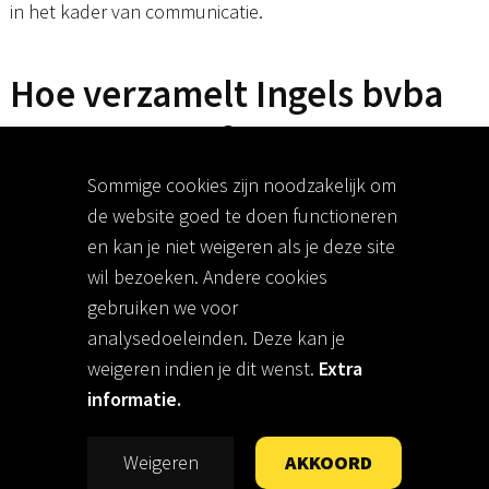
in het kader van communicatie.
Hoe verzamelt Ingels bvba
uw gegevens?
Sommige cookies zijn noodzakelijk om
Uw gegevens verzamelen wij wanneer u daartoe
de website goed te doen functioneren
(papieren dan wel elektronische) formulieren invult.
en kan je niet weigeren als je deze site
Soms gebeurt dat via een gesprek, telefonisch contact of
wil bezoeken. Andere cookies
mailuitwisseling.
gebruiken we voor
analysedoeleinden. Deze kan je
Normaal verkrijgen wij die gegevens rechtstreeks van u.
weigeren indien je dit wenst.
Extra
Soms kan het ook zijn dat wij ze onrechtstreeks verkrijgen
informatie.
vb via architect, leveranciers of medewerkers van
leveranciers. Waar we u gegevens dan hebben gehaald,
Weigeren
AKKOORD
kunnen we u steeds meedelen.