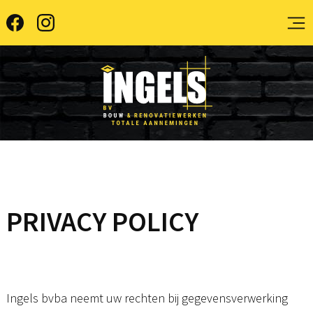
Skip
to
content
Algemene voorwaarden
Contact
Cookie policy
Disclaimer
Home
PRIVACY POLICY
Jobs
Over ons
Ingels bvba neemt uw rechten bij gegevensverwerking
Privacy Policy