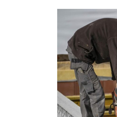
Realisaties
Sitemap
U bent architect
U bent bouwpromotor
Nieuwbouw
Renovatie
Totale aannemingen