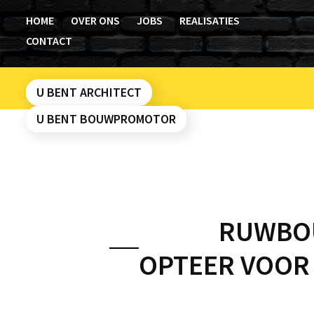
Skip
HOME
OVER ONS
JOBS
REALISATIES
to
CONTACT
content
Algemene voorwaarden
U BENT ARCHITECT
Contact
U BENT BOUWPROMOTOR
Cookie policy
Disclaimer
Home
RUWBOU
Jobs
OPTEER VOOR
Over ons
Privacy Policy