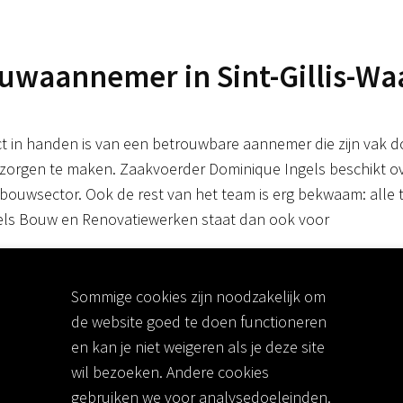
waannemer in Sint-Gillis-Wa
 in handen is van een betrouwbare aannemer die zijn vak d
n zorgen te maken. Zaakvoerder Dominique Ingels beschikt ov
 de bouwsector. Ook de rest van het team is erg bekwaam: al
ngels Bouw en Renovatiewerken staat dan ook voor
Sommige cookies zijn noodzakelijk om
de website goed te doen functioneren
en kan je niet weigeren als je deze site
raad
wil bezoeken. Andere cookies
gebruiken we voor analysedoeleinden.