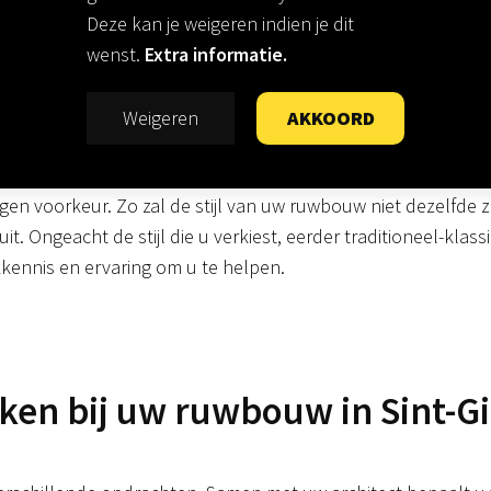
Deze kan je weigeren indien je dit
wenst.
Extra informatie.
er Sint-Gillis-Waas: klassie
Weigeren
AKKOORD
eigen voorkeur. Zo zal de stijl van uw ruwbouw niet dezelfde z
t. Ongeacht de stijl die u verkiest, eerder traditioneel-klass
kennis en ervaring om u te helpen.
ken bij uw ruwbouw in Sint-Gi